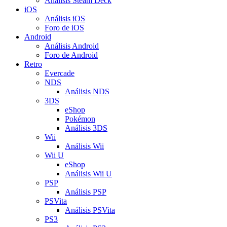
Análisis Steam Deck
iOS
Análisis iOS
Foro de iOS
Android
Análisis Android
Foro de Android
Retro
Evercade
NDS
Análisis NDS
3DS
eShop
Pokémon
Análisis 3DS
Wii
Análisis Wii
Wii U
eShop
Análisis Wii U
PSP
Análisis PSP
PSVita
Análisis PSVita
PS3