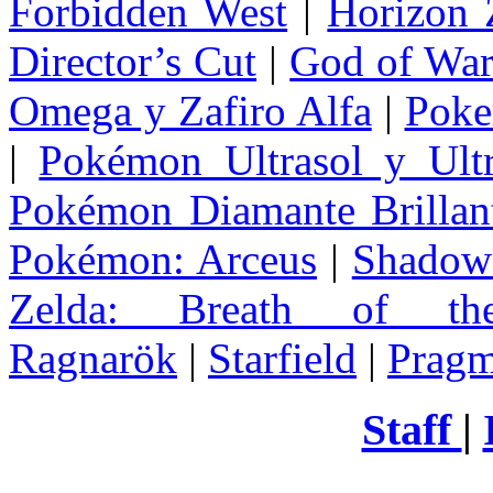
Forbidden West
|
Horizon
Director’s Cut
|
God of Wa
Omega y Zafiro Alfa
|
Poke
|
Pokémon Ultrasol y Ultr
Pokémon Diamante Brillant
Pokémon: Arceus
|
Shadow 
Zelda
: Breath of th
Ragnarök
|
Starfield
|
Pragm
Staff
|