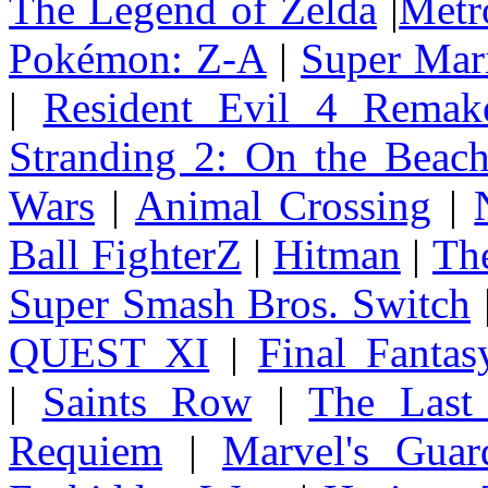
The Legend of Zelda
|
Metr
Pokémon: Z-A
|
Super Mar
|
Resident Evil 4 Remak
Stranding 2: On the Beac
Wars
|
Animal Crossing
|
Ball FighterZ
|
Hitman
|
The
Super Smash Bros. Switch
QUEST XI
|
Final Fanta
|
Saints Row
|
The Last
Requiem
|
Marvel's Guar