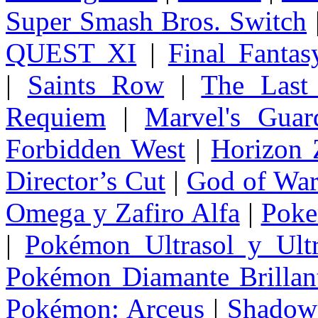
Super Smash Bros. Switch
QUEST XI
|
Final Fanta
|
Saints Row
|
The Last
Requiem
|
Marvel's Guar
Forbidden West
|
Horizon
Director’s Cut
|
God of Wa
Omega y Zafiro Alfa
|
Poke
|
Pokémon Ultrasol y Ultr
Pokémon Diamante Brillant
Pokémon: Arceus
|
Shadow 