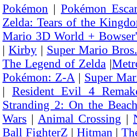
Pokémon
|
Pokémon Escar
Zelda: Tears of the Kingd
Mario 3D World + Bowser'
|
Kirby
|
Super Mario Bros
The Legend of Zelda
|
Metr
Pokémon: Z-A
|
Super Mar
|
Resident Evil 4 Remak
Stranding 2: On the Beac
Wars
|
Animal Crossing
|
Ball FighterZ
|
Hitman
|
The