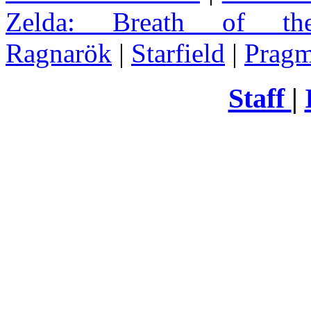
Zelda
: Breath of th
Ragnarök
|
Starfield
|
Pragm
Staff
|