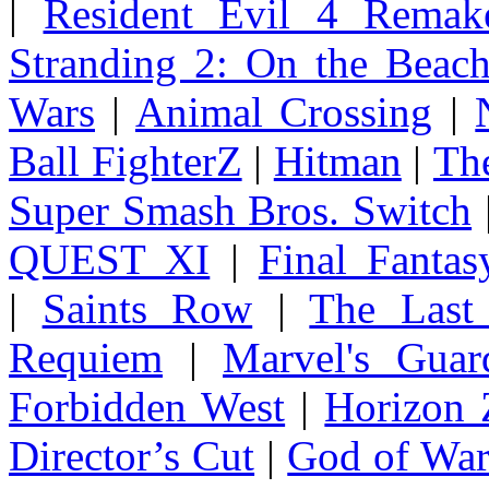
|
Resident Evil 4 Remak
Stranding 2: On the Beac
Wars
|
Animal Crossing
|
Ball FighterZ
|
Hitman
|
The
Super Smash Bros. Switch
QUEST XI
|
Final Fanta
|
Saints Row
|
The Last
Requiem
|
Marvel's Guar
Forbidden West
|
Horizon
Director’s Cut
|
God of Wa