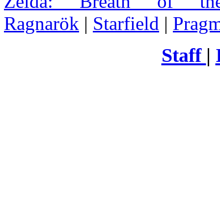
Zelda
: Breath of th
Ragnarök
|
Starfield
|
Pragm
Staff
|