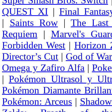
Super Smash Bros. Switch
QUEST XI
|
Final Fanta
|
Saints Row
|
The Last
Requiem
|
Marvel's Guar
Forbidden West
|
Horizon
Director’s Cut
|
God of Wa
Omega y Zafiro Alfa
|
Poke
|
Pokémon Ultrasol y Ultr
Pokémon Diamante Brillant
Pokémon: Arceus
|
Shadow 