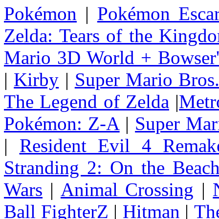
Pokémon
|
Pokémon Escar
Zelda: Tears of the Kingd
Mario 3D World + Bowser'
|
Kirby
|
Super Mario Bros
The Legend of Zelda
|
Metr
Pokémon: Z-A
|
Super Mar
|
Resident Evil 4 Remak
Stranding 2: On the Beac
Wars
|
Animal Crossing
|
Ball FighterZ
|
Hitman
|
The