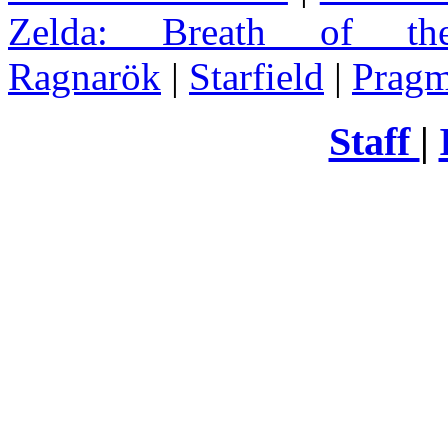
Zelda
: Breath of th
Ragnarök
|
Starfield
|
Pragm
Staff
|