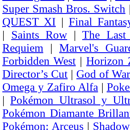
Super Smash Bros. Switch
QUEST XI
|
Final Fanta
|
Saints Row
|
The Last
Requiem
|
Marvel's Guar
Forbidden West
|
Horizon
Director’s Cut
|
God of Wa
Omega y Zafiro Alfa
|
Poke
|
Pokémon Ultrasol y Ultr
Pokémon Diamante Brillant
Pokémon: Arceus
|
Shadow 