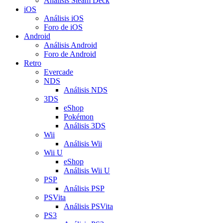
Análisis Steam Deck
iOS
Análisis iOS
Foro de iOS
Android
Análisis Android
Foro de Android
Retro
Evercade
NDS
Análisis NDS
3DS
eShop
Pokémon
Análisis 3DS
Wii
Análisis Wii
Wii U
eShop
Análisis Wii U
PSP
Análisis PSP
PSVita
Análisis PSVita
PS3