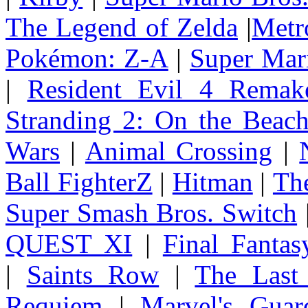
The Legend of Zelda
|
Metr
Pokémon: Z-A
|
Super Mar
|
Resident Evil 4 Remak
Stranding 2: On the Beac
Wars
|
Animal Crossing
|
Ball FighterZ
|
Hitman
|
The
Super Smash Bros. Switch
QUEST XI
|
Final Fanta
|
Saints Row
|
The Last
Requiem
|
Marvel's Guar