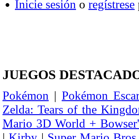
Inicie sesión
o
regístrese
JUEGOS DESTACAD
Pokémon
|
Pokémon Escar
Zelda: Tears of the Kingd
Mario 3D World + Bowser'
|
Kirby
|
Super Mario Bros