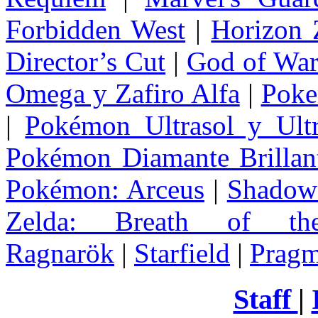
Forbidden West
|
Horizon
Director’s Cut
|
God of Wa
Omega y Zafiro Alfa
|
Poke
|
Pokémon Ultrasol y Ultr
Pokémon Diamante Brillant
Pokémon: Arceus
|
Shadow 
Zelda
: Breath of th
Ragnarök
|
Starfield
|
Pragm
Staff
|