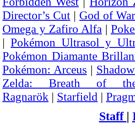
Forbidden West
|
Horizon
Director’s Cut
|
God of Wa
Omega y Zafiro Alfa
|
Poke
|
Pokémon Ultrasol y Ultr
Pokémon Diamante Brillant
Pokémon: Arceus
|
Shadow 
Zelda
: Breath of th
Ragnarök
|
Starfield
|
Pragm
Staff
|