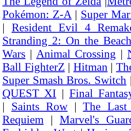
The Legend of Zelda
|
Metr
Pokémon: Z-A
|
Super Mar
|
Resident Evil 4 Remak
Stranding 2: On the Beac
Wars
|
Animal Crossing
|
Ball FighterZ
|
Hitman
|
The
Super Smash Bros. Switch
QUEST XI
|
Final Fanta
|
Saints Row
|
The Last
Requiem
|
Marvel's Guar