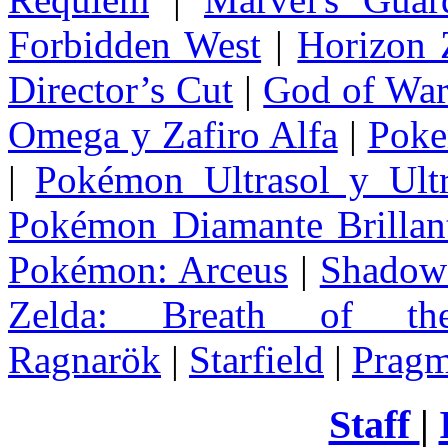
Forbidden West
|
Horizon
Director’s Cut
|
God of Wa
Omega y Zafiro Alfa
|
Poke
|
Pokémon Ultrasol y Ultr
Pokémon Diamante Brillant
Pokémon: Arceus
|
Shadow 
Zelda
: Breath of th
Ragnarök
|
Starfield
|
Pragm
Staff
|