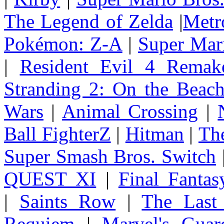
The Legend of Zelda
|
Metr
Pokémon: Z-A
|
Super Mar
|
Resident Evil 4 Remak
Stranding 2: On the Beac
Wars
|
Animal Crossing
|
Ball FighterZ
|
Hitman
|
The
Super Smash Bros. Switch
QUEST XI
|
Final Fanta
|
Saints Row
|
The Last
Requiem
|
Marvel's Guar