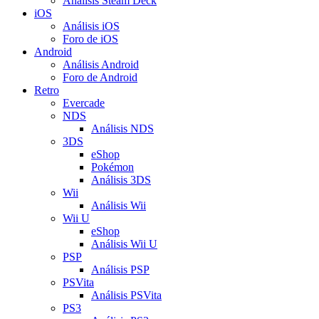
Análisis Steam Deck
iOS
Análisis iOS
Foro de iOS
Android
Análisis Android
Foro de Android
Retro
Evercade
NDS
Análisis NDS
3DS
eShop
Pokémon
Análisis 3DS
Wii
Análisis Wii
Wii U
eShop
Análisis Wii U
PSP
Análisis PSP
PSVita
Análisis PSVita
PS3