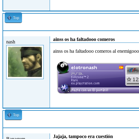
Top
Mar, 27/04/2010 - 17:26
ainss os ha faltadooo comeros
nash
ainss os ha faltadooo comeros al enemigooo
Top
Mar, 27/04/2010 - 18:08
Jajaja, tampoco era cuestión
Banagum