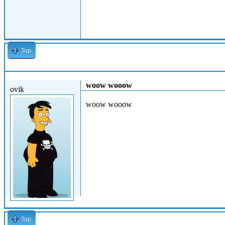
Top
Mar, 27/04/2010 - 19:22
woow wooow
ovik
woow wooow
Top