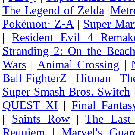
The Legend of Zelda
|
Metr
Pokémon: Z-A
|
Super Mar
|
Resident Evil 4 Remak
Stranding 2: On the Beac
Wars
|
Animal Crossing
|
Ball FighterZ
|
Hitman
|
The
Super Smash Bros. Switch
QUEST XI
|
Final Fanta
|
Saints Row
|
The Last
Requiem
|
Marvel's Guar