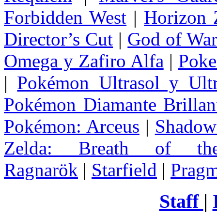
Forbidden West
|
Horizon
Director’s Cut
|
God of Wa
Omega y Zafiro Alfa
|
Poke
|
Pokémon Ultrasol y Ultr
Pokémon Diamante Brillant
Pokémon: Arceus
|
Shadow 
Zelda
: Breath of th
Ragnarök
|
Starfield
|
Pragm
Staff
|