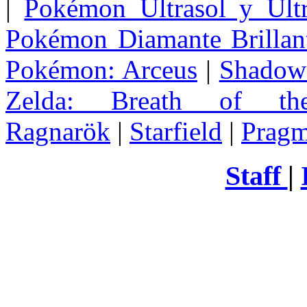
|
Pokémon Ultrasol y Ultr
Pokémon Diamante Brillant
Pokémon: Arceus
|
Shadow 
Zelda
: Breath of th
Ragnarök
|
Starfield
|
Pragm
Staff
|