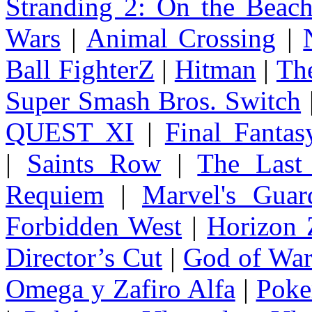
Stranding 2: On the Beac
Wars
|
Animal Crossing
|
Ball FighterZ
|
Hitman
|
The
Super Smash Bros. Switch
QUEST XI
|
Final Fanta
|
Saints Row
|
The Last
Requiem
|
Marvel's Guar
Forbidden West
|
Horizon
Director’s Cut
|
God of Wa
Omega y Zafiro Alfa
|
Poke