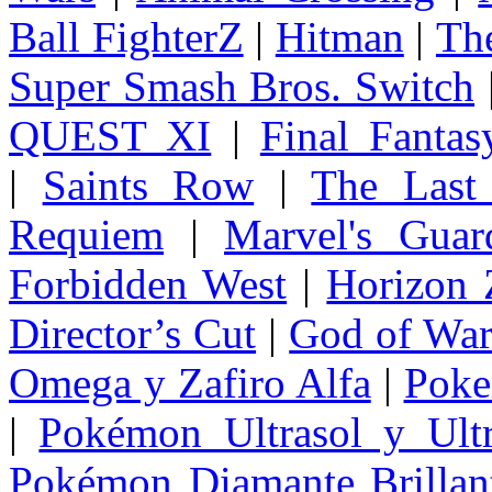
Ball FighterZ
|
Hitman
|
The
Super Smash Bros. Switch
QUEST XI
|
Final Fanta
|
Saints Row
|
The Last
Requiem
|
Marvel's Guar
Forbidden West
|
Horizon
Director’s Cut
|
God of Wa
Omega y Zafiro Alfa
|
Poke
|
Pokémon Ultrasol y Ultr
Pokémon Diamante Brillant