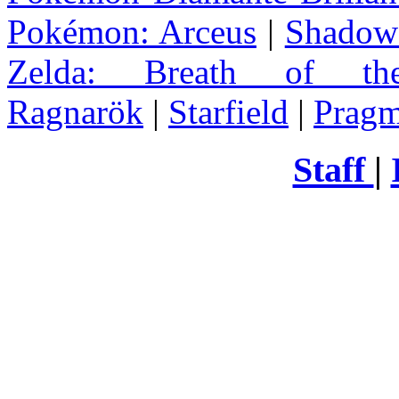
Pokémon: Arceus
|
Shadow 
Zelda
: Breath of th
Ragnarök
|
Starfield
|
Pragm
Staff
|