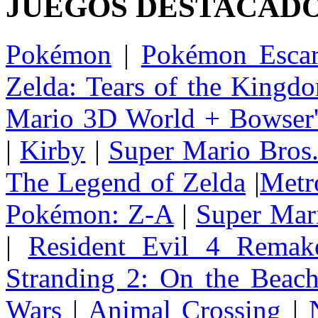
JUEGOS DESTACAD
Pokémon
|
Pokémon Escar
Zelda: Tears of the Kingd
Mario 3D World + Bowser'
|
Kirby
|
Super Mario Bros
The Legend of Zelda
|
Metr
Pokémon: Z-A
|
Super Mar
|
Resident Evil 4 Remak
Stranding 2: On the Beac
Wars
|
Animal Crossing
|