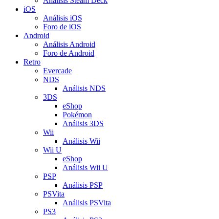
Análisis Steam Deck
iOS
Análisis iOS
Foro de iOS
Android
Análisis Android
Foro de Android
Retro
Evercade
NDS
Análisis NDS
3DS
eShop
Pokémon
Análisis 3DS
Wii
Análisis Wii
Wii U
eShop
Análisis Wii U
PSP
Análisis PSP
PSVita
Análisis PSVita
PS3