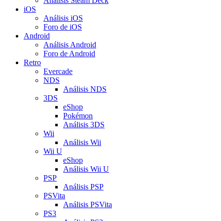
Análisis Steam Deck
iOS
Análisis iOS
Foro de iOS
Android
Análisis Android
Foro de Android
Retro
Evercade
NDS
Análisis NDS
3DS
eShop
Pokémon
Análisis 3DS
Wii
Análisis Wii
Wii U
eShop
Análisis Wii U
PSP
Análisis PSP
PSVita
Análisis PSVita
PS3