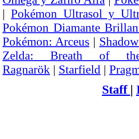
|
Pokémon Ultrasol y Ultr
Pokémon Diamante Brillant
Pokémon: Arceus
|
Shadow 
Zelda
: Breath of th
Ragnarök
|
Starfield
|
Pragm
Staff
|