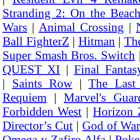
Stranding 2: On the Beac
Wars
|
Animal Crossing
|
Ball FighterZ
|
Hitman
|
The
Super Smash Bros. Switch
QUEST XI
|
Final Fanta
|
Saints Row
|
The Last
Requiem
|
Marvel's Guar
Forbidden West
|
Horizon
Director’s Cut
|
God of Wa
Omega y Zafiro Alfa
|
Poke