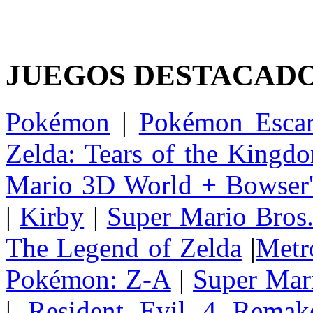
JUEGOS DESTACAD
Pokémon
|
Pokémon Escar
Zelda: Tears of the Kingd
Mario 3D World + Bowser'
|
Kirby
|
Super Mario Bros
The Legend of Zelda
|
Metr
Pokémon: Z-A
|
Super Mar
|
Resident Evil 4 Remak