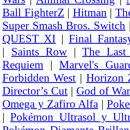
Ball FighterZ
|
Hitman
|
The
Super Smash Bros. Switch
QUEST XI
|
Final Fanta
|
Saints Row
|
The Last
Requiem
|
Marvel's Guar
Forbidden West
|
Horizon
Director’s Cut
|
God of Wa
Omega y Zafiro Alfa
|
Poke
|
Pokémon Ultrasol y Ultr
Pokémon Diamante Brillant