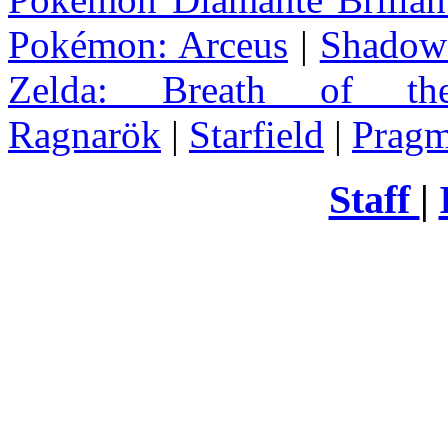
Pokémon: Arceus
|
Shadow 
Zelda
: Breath of th
Ragnarök
|
Starfield
|
Pragm
Staff
|