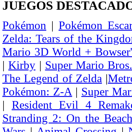
JUEGOS DESTACAD
Pokémon
|
Pokémon Escar
Zelda: Tears of the Kingd
Mario 3D World + Bowser'
|
Kirby
|
Super Mario Bros
The Legend of Zelda
|
Metr
Pokémon: Z-A
|
Super Mar
|
Resident Evil 4 Remak
Stranding 2: On the Beac
Wars
|
Animal Crossing
|