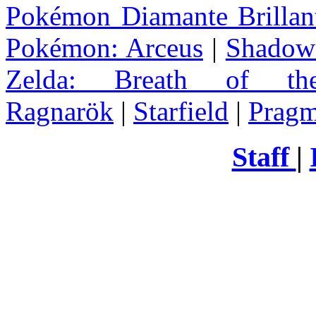
Pokémon Diamante Brillant
Pokémon: Arceus
|
Shadow 
Zelda
: Breath of th
Ragnarök
|
Starfield
|
Pragm
Staff
|