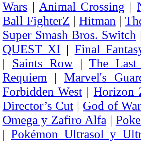
Wars
|
Animal Crossing
|
Ball FighterZ
|
Hitman
|
The
Super Smash Bros. Switch
QUEST XI
|
Final Fanta
|
Saints Row
|
The Last
Requiem
|
Marvel's Guar
Forbidden West
|
Horizon
Director’s Cut
|
God of Wa
Omega y Zafiro Alfa
|
Poke
|
Pokémon Ultrasol y Ultr