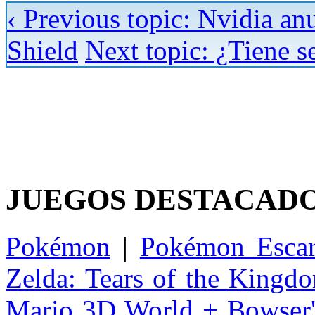
‹ Previous topic: Nvidia anu
Shield
Next topic: ¿Tiene s
JUEGOS DESTACAD
Pokémon
|
Pokémon Escar
Zelda: Tears of the Kingd
Mario 3D World + Bowser'