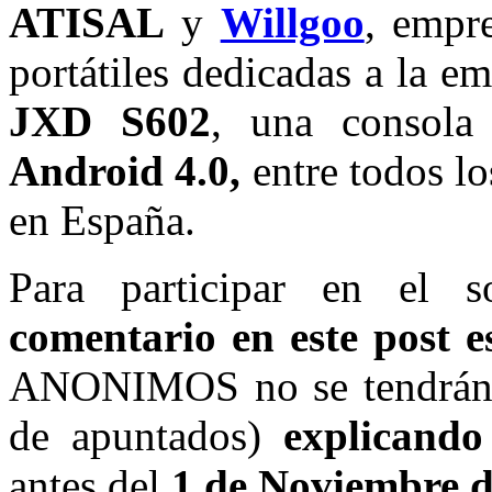
ATISAL
y
Willgoo
, empre
portátiles dedicadas a la 
JXD S602
, una consola 
Android 4.0,
entre todos l
en España.
Para participar en el s
comentario en este post 
ANONIMOS no se tendrán en
de apuntados)
explicand
antes del
1 de Noviembre d