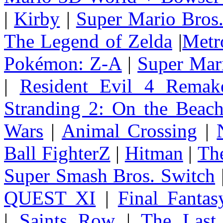
|
Kirby
|
Super Mario Bros
The Legend of Zelda
|
Metr
Pokémon: Z-A
|
Super Mar
|
Resident Evil 4 Remak
Stranding 2: On the Beac
Wars
|
Animal Crossing
|
Ball FighterZ
|
Hitman
|
The
Super Smash Bros. Switch
QUEST XI
|
Final Fanta
|
Saints Row
|
The Last