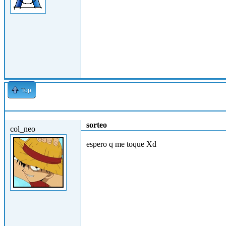
Top
Jue, 25/10/2012 - 13:44
sorteo
col_neo
espero q me toque Xd