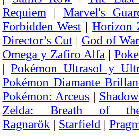
Requiem
|
Marvel's Guar
Forbidden West
|
Horizon
Director’s Cut
|
God of Wa
Omega y Zafiro Alfa
|
Poke
|
Pokémon Ultrasol y Ultr
Pokémon Diamante Brillant
Pokémon: Arceus
|
Shadow 
Zelda
: Breath of th
Ragnarök
|
Starfield
|
Pragm