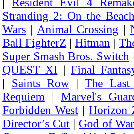
|
Resident Evil 4 Remak
Stranding 2: On the Beac
Wars
|
Animal Crossing
|
Ball FighterZ
|
Hitman
|
The
Super Smash Bros. Switch
QUEST XI
|
Final Fanta
|
Saints Row
|
The Last
Requiem
|
Marvel's Guar
Forbidden West
|
Horizon
Director’s Cut
|
God of Wa