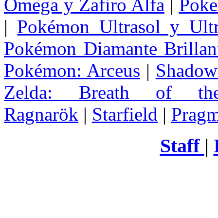
Omega y Zafiro Alfa
|
Poke
|
Pokémon Ultrasol y Ultr
Pokémon Diamante Brillant
Pokémon: Arceus
|
Shadow 
Zelda
: Breath of th
Ragnarök
|
Starfield
|
Pragm
Staff
|