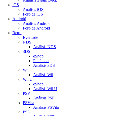
Análisis Steam Deck
iOS
Análisis iOS
Foro de iOS
Android
Análisis Android
Foro de Android
Retro
Evercade
NDS
Análisis NDS
3DS
eShop
Pokémon
Análisis 3DS
Wii
Análisis Wii
Wii U
eShop
Análisis Wii U
PSP
Análisis PSP
PSVita
Análisis PSVita
PS3