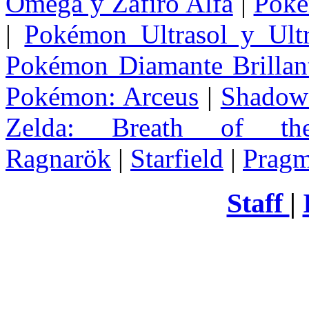
Omega y Zafiro Alfa
|
Poke
|
Pokémon Ultrasol y Ultr
Pokémon Diamante Brillant
Pokémon: Arceus
|
Shadow 
Zelda
: Breath of th
Ragnarök
|
Starfield
|
Pragm
Staff
|