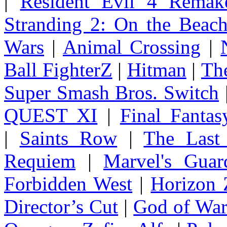
|
Resident Evil 4 Remak
Stranding 2: On the Beac
Wars
|
Animal Crossing
|
Ball FighterZ
|
Hitman
|
The
Super Smash Bros. Switch
QUEST XI
|
Final Fanta
|
Saints Row
|
The Last
Requiem
|
Marvel's Guar
Forbidden West
|
Horizon
Director’s Cut
|
God of Wa