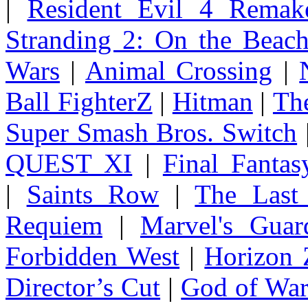
|
Resident Evil 4 Remak
Stranding 2: On the Beac
Wars
|
Animal Crossing
|
Ball FighterZ
|
Hitman
|
The
Super Smash Bros. Switch
QUEST XI
|
Final Fanta
|
Saints Row
|
The Last
Requiem
|
Marvel's Guar
Forbidden West
|
Horizon
Director’s Cut
|
God of Wa