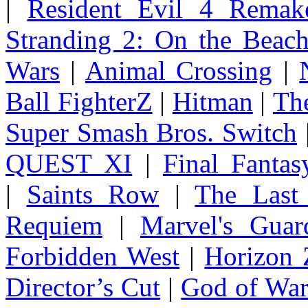
|
Resident Evil 4 Remak
Stranding 2: On the Beac
Wars
|
Animal Crossing
|
Ball FighterZ
|
Hitman
|
The
Super Smash Bros. Switch
QUEST XI
|
Final Fanta
|
Saints Row
|
The Last
Requiem
|
Marvel's Guar
Forbidden West
|
Horizon
Director’s Cut
|
God of Wa