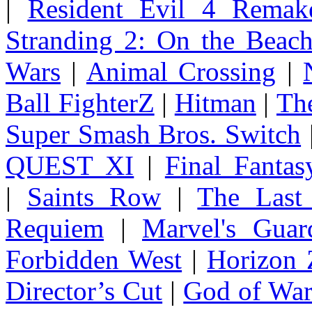
|
Resident Evil 4 Remak
Stranding 2: On the Beac
Wars
|
Animal Crossing
|
Ball FighterZ
|
Hitman
|
The
Super Smash Bros. Switch
QUEST XI
|
Final Fanta
|
Saints Row
|
The Last
Requiem
|
Marvel's Guar
Forbidden West
|
Horizon
Director’s Cut
|
God of Wa