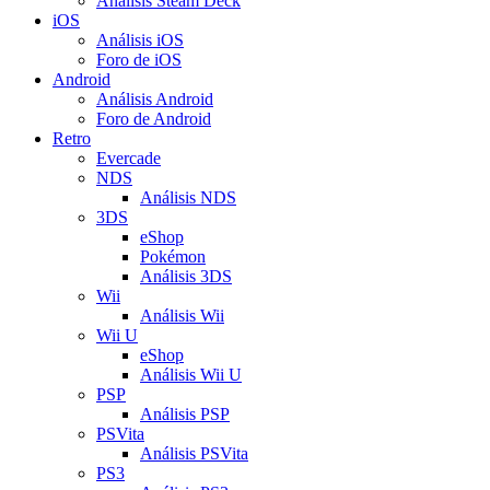
Análisis Steam Deck
iOS
Análisis iOS
Foro de iOS
Android
Análisis Android
Foro de Android
Retro
Evercade
NDS
Análisis NDS
3DS
eShop
Pokémon
Análisis 3DS
Wii
Análisis Wii
Wii U
eShop
Análisis Wii U
PSP
Análisis PSP
PSVita
Análisis PSVita
PS3