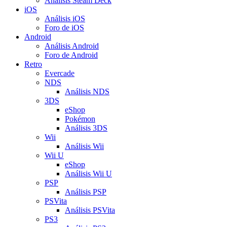
Análisis Steam Deck
iOS
Análisis iOS
Foro de iOS
Android
Análisis Android
Foro de Android
Retro
Evercade
NDS
Análisis NDS
3DS
eShop
Pokémon
Análisis 3DS
Wii
Análisis Wii
Wii U
eShop
Análisis Wii U
PSP
Análisis PSP
PSVita
Análisis PSVita
PS3