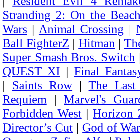
|
Resident Evil 4 Remak
Stranding 2: On the Beac
Wars
|
Animal Crossing
|
Ball FighterZ
|
Hitman
|
The
Super Smash Bros. Switch
QUEST XI
|
Final Fanta
|
Saints Row
|
The Last
Requiem
|
Marvel's Guar
Forbidden West
|
Horizon
Director’s Cut
|
God of Wa