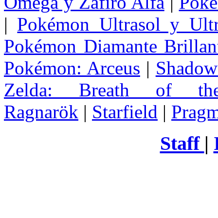
Omega y Zafiro Alfa
|
Poke
|
Pokémon Ultrasol y Ultr
Pokémon Diamante Brillant
Pokémon: Arceus
|
Shadow 
Zelda
: Breath of th
Ragnarök
|
Starfield
|
Pragm
Staff
|