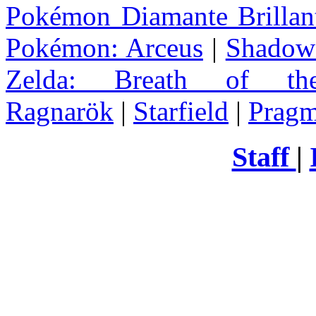
Pokémon Diamante Brillant
Pokémon: Arceus
|
Shadow 
Zelda
: Breath of th
Ragnarök
|
Starfield
|
Pragm
Staff
|