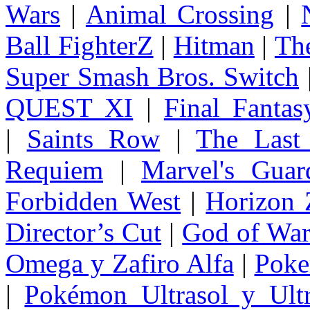
Wars
|
Animal Crossing
|
Ball FighterZ
|
Hitman
|
The
Super Smash Bros. Switch
QUEST XI
|
Final Fanta
|
Saints Row
|
The Last
Requiem
|
Marvel's Guar
Forbidden West
|
Horizon
Director’s Cut
|
God of Wa
Omega y Zafiro Alfa
|
Poke
|
Pokémon Ultrasol y Ultr