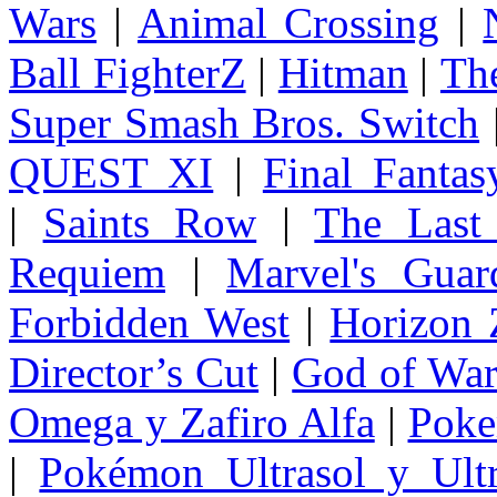
Wars
|
Animal Crossing
|
Ball FighterZ
|
Hitman
|
The
Super Smash Bros. Switch
QUEST XI
|
Final Fanta
|
Saints Row
|
The Last
Requiem
|
Marvel's Guar
Forbidden West
|
Horizon
Director’s Cut
|
God of Wa
Omega y Zafiro Alfa
|
Poke
|
Pokémon Ultrasol y Ultr