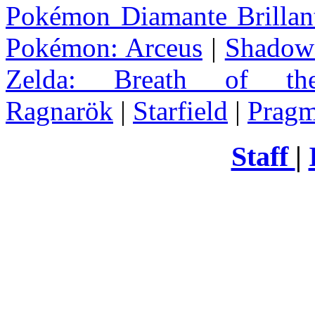
Pokémon Diamante Brillant
Pokémon: Arceus
|
Shadow 
Zelda
: Breath of th
Ragnarök
|
Starfield
|
Pragm
Staff
|