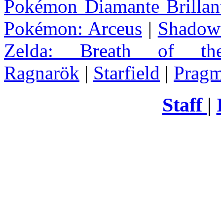
Pokémon Diamante Brillant
Pokémon: Arceus
|
Shadow 
Zelda
: Breath of th
Ragnarök
|
Starfield
|
Pragm
Staff
|