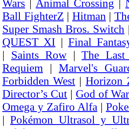
Wars
|
Animal Crossing
|
Ball FighterZ
|
Hitman
|
The
Super Smash Bros. Switch
QUEST XI
|
Final Fanta
|
Saints Row
|
The Last
Requiem
|
Marvel's Guar
Forbidden West
|
Horizon
Director’s Cut
|
God of Wa
Omega y Zafiro Alfa
|
Poke
|
Pokémon Ultrasol y Ultr