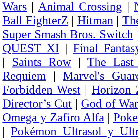
Wars
|
Animal Crossing
|
Ball FighterZ
|
Hitman
|
The
Super Smash Bros. Switch
QUEST XI
|
Final Fanta
|
Saints Row
|
The Last
Requiem
|
Marvel's Guar
Forbidden West
|
Horizon
Director’s Cut
|
God of Wa
Omega y Zafiro Alfa
|
Poke
|
Pokémon Ultrasol y Ultr