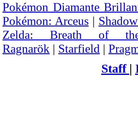
Pokémon Diamante Brillant
Pokémon: Arceus
|
Shadow 
Zelda
: Breath of th
Ragnarök
|
Starfield
|
Pragm
Staff
|