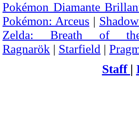
Pokémon Diamante Brillant
Pokémon: Arceus
|
Shadow 
Zelda
: Breath of th
Ragnarök
|
Starfield
|
Pragm
Staff
|