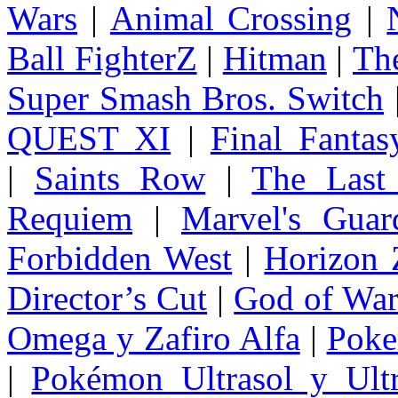
Wars
|
Animal Crossing
|
Ball FighterZ
|
Hitman
|
The
Super Smash Bros. Switch
QUEST XI
|
Final Fanta
|
Saints Row
|
The Last
Requiem
|
Marvel's Guar
Forbidden West
|
Horizon
Director’s Cut
|
God of Wa
Omega y Zafiro Alfa
|
Poke
|
Pokémon Ultrasol y Ultr