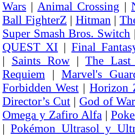
Wars
|
Animal Crossing
|
Ball FighterZ
|
Hitman
|
The
Super Smash Bros. Switch
QUEST XI
|
Final Fanta
|
Saints Row
|
The Last
Requiem
|
Marvel's Guar
Forbidden West
|
Horizon
Director’s Cut
|
God of Wa
Omega y Zafiro Alfa
|
Poke
|
Pokémon Ultrasol y Ultr