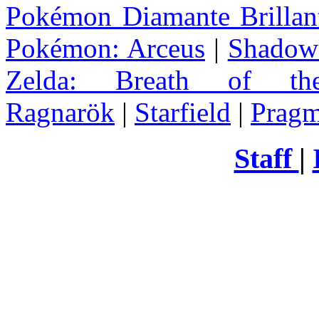
Pokémon Diamante Brillant
Pokémon: Arceus
|
Shadow 
Zelda
: Breath of th
Ragnarök
|
Starfield
|
Pragm
Staff
|