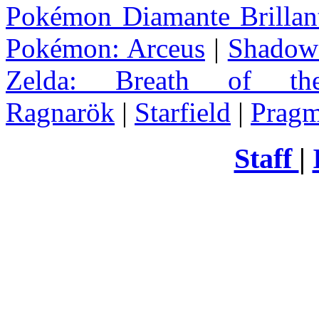
Pokémon Diamante Brillant
Pokémon: Arceus
|
Shadow 
Zelda
: Breath of th
Ragnarök
|
Starfield
|
Pragm
Staff
|