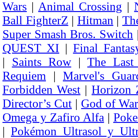
Wars
|
Animal Crossing
|
Ball FighterZ
|
Hitman
|
The
Super Smash Bros. Switch
QUEST XI
|
Final Fanta
|
Saints Row
|
The Last
Requiem
|
Marvel's Guar
Forbidden West
|
Horizon
Director’s Cut
|
God of Wa
Omega y Zafiro Alfa
|
Poke
|
Pokémon Ultrasol y Ultr