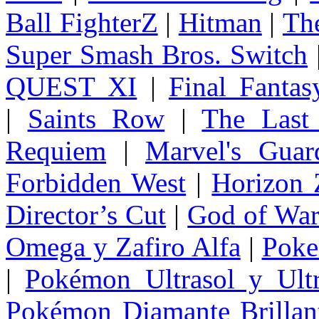
Ball FighterZ
|
Hitman
|
The
Super Smash Bros. Switch
QUEST XI
|
Final Fanta
|
Saints Row
|
The Last
Requiem
|
Marvel's Guar
Forbidden West
|
Horizon
Director’s Cut
|
God of Wa
Omega y Zafiro Alfa
|
Poke
|
Pokémon Ultrasol y Ultr
Pokémon Diamante Brillant