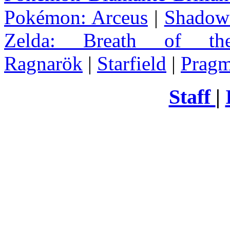
Pokémon: Arceus
|
Shadow 
Zelda
: Breath of th
Ragnarök
|
Starfield
|
Pragm
Staff
|