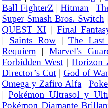
Ball FighterZ
|
Hitman
|
The
Super Smash Bros. Switch
QUEST XI
|
Final Fanta
|
Saints Row
|
The Last
Requiem
|
Marvel's Guar
Forbidden West
|
Horizon
Director’s Cut
|
God of Wa
Omega y Zafiro Alfa
|
Poke
|
Pokémon Ultrasol y Ultr
Pokémon Diamante Brillant