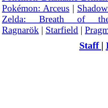
Pokémon: Arceus
|
Shadow 
Zelda
: Breath of th
Ragnarök
|
Starfield
|
Pragm
Staff
|