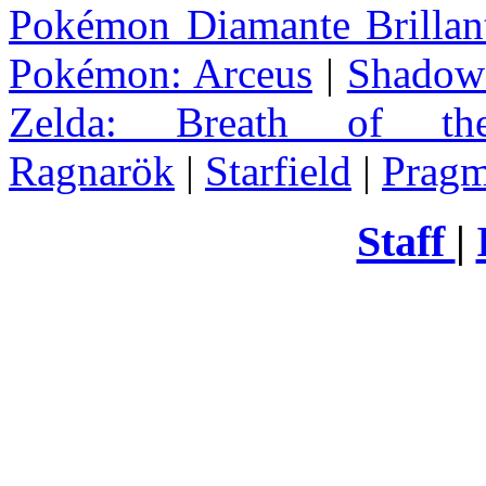
Pokémon Diamante Brillant
Pokémon: Arceus
|
Shadow 
Zelda
: Breath of th
Ragnarök
|
Starfield
|
Pragm
Staff
|