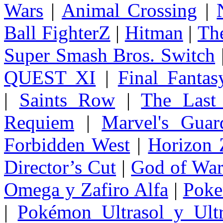
Wars
|
Animal Crossing
|
Ball FighterZ
|
Hitman
|
The
Super Smash Bros. Switch
QUEST XI
|
Final Fanta
|
Saints Row
|
The Last
Requiem
|
Marvel's Guar
Forbidden West
|
Horizon
Director’s Cut
|
God of Wa
Omega y Zafiro Alfa
|
Poke
|
Pokémon Ultrasol y Ultr