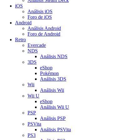
Análisis Steam Deck
iOS
Análisis iOS
Foro de iOS
Android
Análisis Android
Foro de Android
Retro
Evercade
NDS
Análisis NDS
3DS
eShop
Pokémon
Análisis 3DS
Wii
Análisis Wii
Wii U
eShop
Análisis Wii U
PSP
Análisis PSP
PSVita
Análisis PSVita
PS3