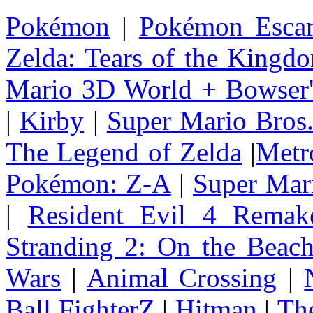
Pokémon
|
Pokémon Escar
Zelda: Tears of the Kingd
Mario 3D World + Bowser'
|
Kirby
|
Super Mario Bros
The Legend of Zelda
|
Metr
Pokémon: Z-A
|
Super Mar
|
Resident Evil 4 Remak
Stranding 2: On the Beac
Wars
|
Animal Crossing
|
Ball FighterZ
|
Hitman
|
The