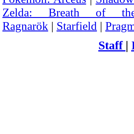
Zelda
: Breath of th
Ragnarök
|
Starfield
|
Pragm
Staff
|