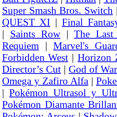
Super Smash Bros. Switch
QUEST XI
|
Final Fanta
|
Saints Row
|
The Last
Requiem
|
Marvel's Guar
Forbidden West
|
Horizon
Director’s Cut
|
God of Wa
Omega y Zafiro Alfa
|
Poke
|
Pokémon Ultrasol y Ultr
Pokémon Diamante Brillant
Pokémon: Arceus
|
Shadow 