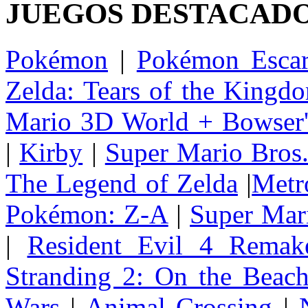
JUEGOS DESTACAD
Pokémon
|
Pokémon Escar
Zelda: Tears of the Kingd
Mario 3D World + Bowser'
|
Kirby
|
Super Mario Bros
The Legend of Zelda
|
Metr
Pokémon: Z-A
|
Super Mar
|
Resident Evil 4 Remak
Stranding 2: On the Beac
Wars
|
Animal Crossing
|