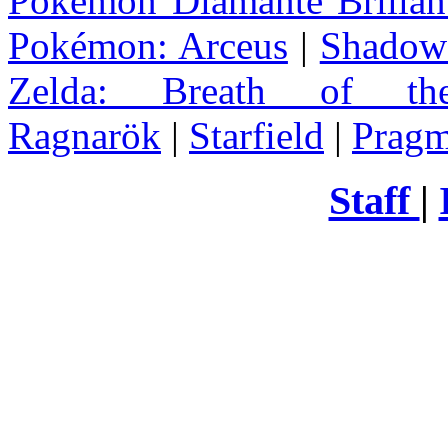
Pokémon Diamante Brillant
Pokémon: Arceus
|
Shadow 
Zelda
: Breath of th
Ragnarök
|
Starfield
|
Pragm
Staff
|