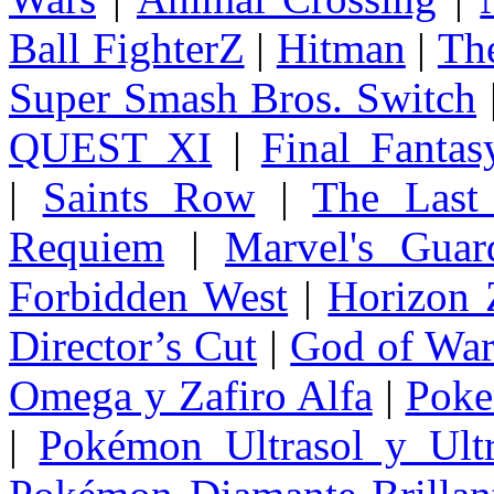
Ball FighterZ
|
Hitman
|
The
Super Smash Bros. Switch
QUEST XI
|
Final Fanta
|
Saints Row
|
The Last
Requiem
|
Marvel's Guar
Forbidden West
|
Horizon
Director’s Cut
|
God of Wa
Omega y Zafiro Alfa
|
Poke
|
Pokémon Ultrasol y Ultr