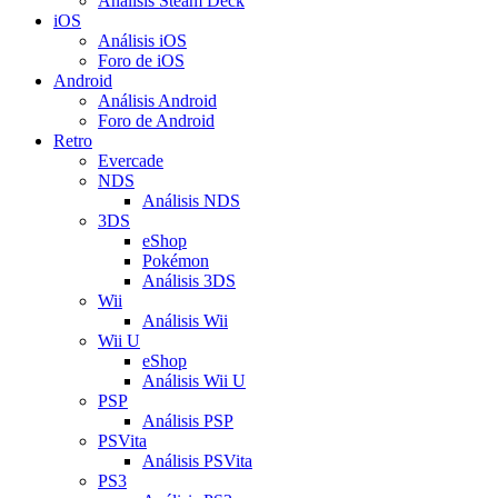
Análisis Steam Deck
iOS
Análisis iOS
Foro de iOS
Android
Análisis Android
Foro de Android
Retro
Evercade
NDS
Análisis NDS
3DS
eShop
Pokémon
Análisis 3DS
Wii
Análisis Wii
Wii U
eShop
Análisis Wii U
PSP
Análisis PSP
PSVita
Análisis PSVita
PS3