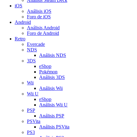
Análisis Steam Deck
iOS
Análisis iOS
Foro de iOS
Android
Análisis Android
Foro de Android
Retro
Evercade
NDS
Análisis NDS
3DS
eShop
Pokémon
Análisis 3DS
Wii
Análisis Wii
Wii U
eShop
Análisis Wii U
PSP
Análisis PSP
PSVita
Análisis PSVita
PS3