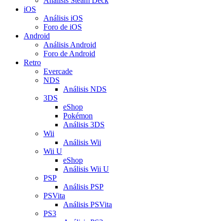
Análisis Steam Deck
iOS
Análisis iOS
Foro de iOS
Android
Análisis Android
Foro de Android
Retro
Evercade
NDS
Análisis NDS
3DS
eShop
Pokémon
Análisis 3DS
Wii
Análisis Wii
Wii U
eShop
Análisis Wii U
PSP
Análisis PSP
PSVita
Análisis PSVita
PS3