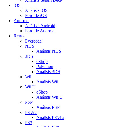
Análisis Steam Deck
iOS
Análisis iOS
Foro de iOS
Android
Análisis Android
Foro de Android
Retro
Evercade
NDS
Análisis NDS
3DS
eShop
Pokémon
Análisis 3DS
Wii
Análisis Wii
Wii U
eShop
Análisis Wii U
PSP
Análisis PSP
PSVita
Análisis PSVita
PS3