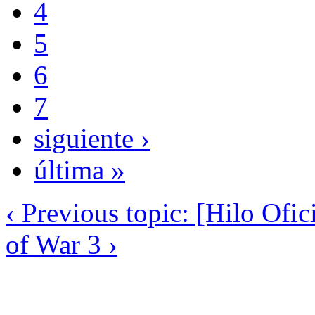
4
5
6
7
siguiente ›
última »
‹ Previous topic: [Hilo Ofic
of War 3 ›