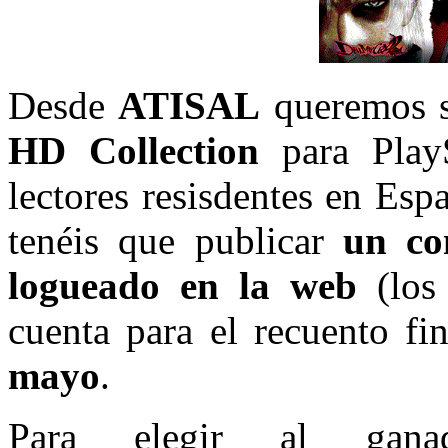
Desde
ATISAL
queremos s
HD Collection
para PlayS
lectores resisdentes en Esp
tenéis que publicar
un com
logueado en la web
(los
cuenta para el recuento fi
mayo
.
Para elegir al gana