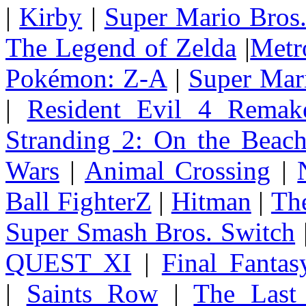
|
Kirby
|
Super Mario Bros
The Legend of Zelda
|
Metr
Pokémon: Z-A
|
Super Mar
|
Resident Evil 4 Remak
Stranding 2: On the Beac
Wars
|
Animal Crossing
|
Ball FighterZ
|
Hitman
|
The
Super Smash Bros. Switch
QUEST XI
|
Final Fanta
|
Saints Row
|
The Last