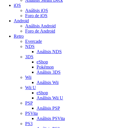
Análisis Steam Deck
iOS
Análisis iOS
Foro de iOS
Android
Análisis Android
Foro de Android
Retro
Evercade
NDS
Análisis NDS
3DS
eShop
Pokémon
Análisis 3DS
Wii
Análisis Wii
Wii U
eShop
Análisis Wii U
PSP
Análisis PSP
PSVita
Análisis PSVita
PS3