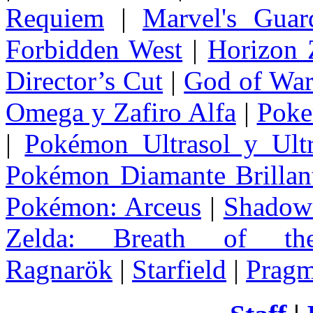
Requiem
|
Marvel's Guar
Forbidden West
|
Horizon
Director’s Cut
|
God of Wa
Omega y Zafiro Alfa
|
Poke
|
Pokémon Ultrasol y Ultr
Pokémon Diamante Brillant
Pokémon: Arceus
|
Shadow 
Zelda
: Breath of th
Ragnarök
|
Starfield
|
Pragm