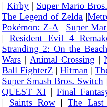
|
Kirby
|
Super Mario Bros
The Legend of Zelda
|
Metr
Pokémon: Z-A
|
Super Mar
|
Resident Evil 4 Remak
Stranding 2: On the Beac
Wars
|
Animal Crossing
|
Ball FighterZ
|
Hitman
|
The
Super Smash Bros. Switch
QUEST XI
|
Final Fanta
|
Saints Row
|
The Last